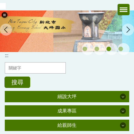
跳
到
主
要
內
容
區
:::
搜尋
細說大坪
細說大坪
成果專區
成果專區
大坪簡介
給親師生