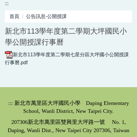
給親師生
行政團隊
:::
本土語專區
百年大坪
首頁
公告訊息-公開授課
幼兒園本土語專區
教育部校園食材登錄平臺
新北市113學年度第二學期大坪國民小
雙語教學專區
大坪圖書館
學公開授課行事曆
家庭教育成果
校園霸凌申訴信箱
dpps24929461@dpps.ntpc.edu.tw
新北市113學年度第二學期七星分區大坪國小公開授課
閱讀教育專區
行事曆.pdf
學生申訴電話(學輔處)：24929461#31
食農教育專區
性平事件申訴管道
教學卓越專區
GRS推廣專區
:::
新北市萬里區大坪國民小學 Daping Elementary
School, Wanli District, New Taipei City.
207306新北市萬里區雙興里大坪路一號 No. 1,
Daping, Wanli Dist., New Taipei City 207306, Taiwan